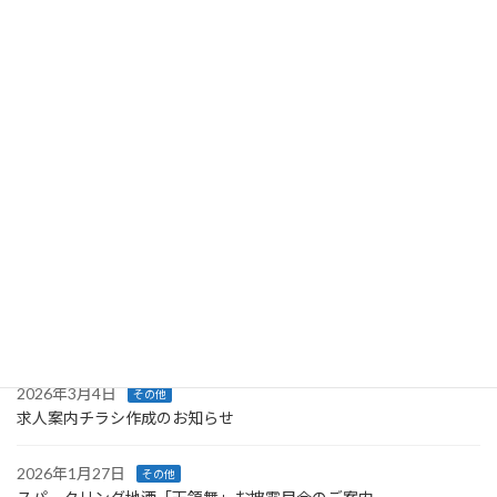
稿
ペ
ペ
ペ
最近の投稿
ー
ー
ー
の
ジ
ジ
ジ
ペ
2025年7月15日
その他
「かわじまガチャ」販売中！
ー
ジ
2026年8月4日
その他
「かわべえ・かわみん アクリルチャーム」販売開始のご案内
送
り
2026年6月19日
その他
「かわじまるしぇ」中止のご案内
2026年4月1日
補助金・助成金
技能講習受講支援事業のご案内
2026年3月4日
その他
求人案内チラシ作成のお知らせ
2026年1月27日
その他