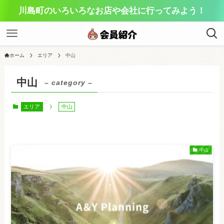
川島町のいろいろなお店や会社に行ってみよう！
ホーム
エリア
中山
中山
– category –
エリア
中山
中山