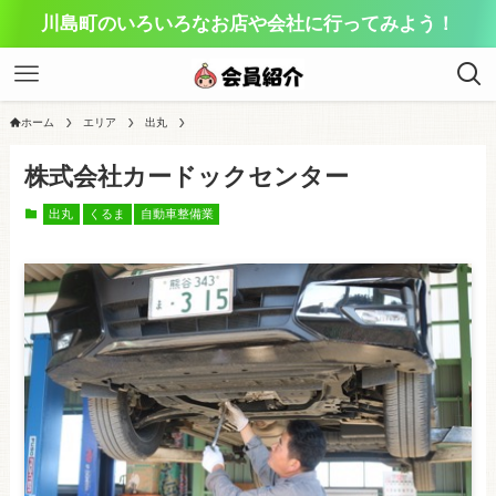
川島町のいろいろなお店や会社に行ってみよう！
ホーム
エリア
出丸
株式会社カードックセンター
出丸
くるま
自動車整備業