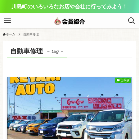
川島町のいろいろなお店や会社に行ってみよう！
ホーム
自動車修理
自動車修理
– tag –
三保谷